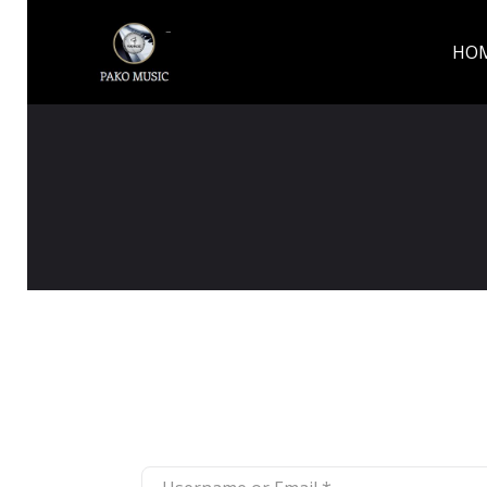
HO
Username or Email
*