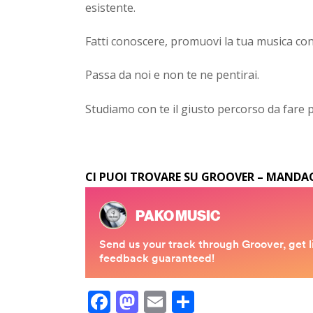
esistente.
Fatti conoscere, promuovi la tua musica co
Passa da noi e non te ne pentirai.
Studiamo con te il giusto percorso da fare pe
CI PUOI TROVARE SU GROOVER – MANDAC
F
M
E
C