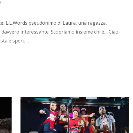
)
rice, L.L.Words pseudonimo di Laura, una ragazza,
a davvero interessante. Scopriamo insieme chi è… Ciao
vista e spero…