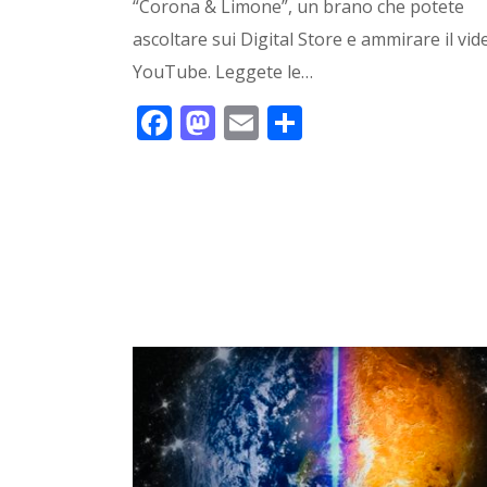
“Corona & Limone”, un brano che potete
ascoltare sui Digital Store e ammirare il vid
YouTube. Leggete le…
F
M
E
C
ac
as
m
o
e
to
ai
n
b
d
l
di
o
o
vi
o
n
di
k