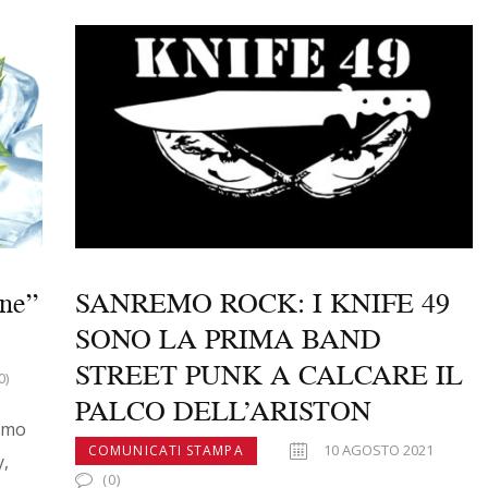
e
to
ai
n
b
d
l
di
o
o
vi
o
n
di
k
one”
SANREMO ROCK: I KNIFE 49
SONO LA PRIMA BAND
STREET PUNK A CALCARE IL
0)
PALCO DELL’ARISTON
simo
10 AGOSTO 2021
COMUNICATI STAMPA
y,
(0)