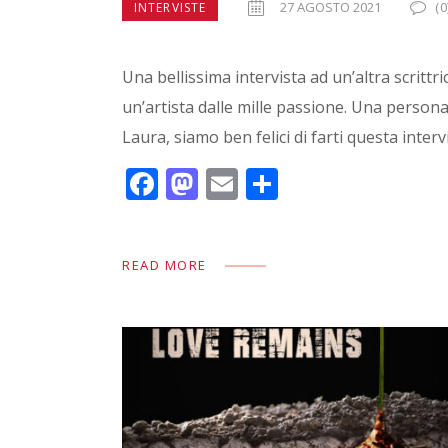
27 AGOSTO 2021
(0
INTERVISTE
Una bellissima intervista ad un’altra scritt
un’artista dalle mille passione. Una person
Laura, siamo ben felici di farti questa inter
F
M
E
C
ac
as
m
o
e
to
ai
n
READ MORE
b
d
l
di
o
o
vi
o
n
di
k