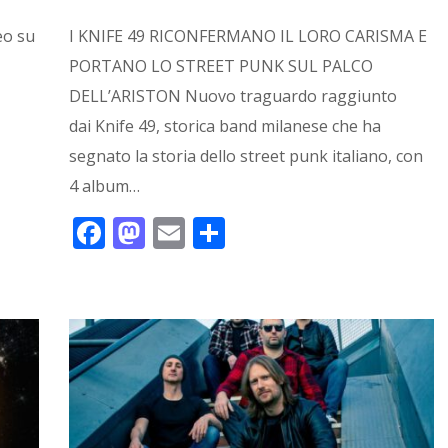
I KNIFE 49 RICONFERMANO IL LORO CARISMA E
eo su
PORTANO LO STREET PUNK SUL PALCO
DELL’ARISTON Nuovo traguardo raggiunto
dai Knife 49, storica band milanese che ha
segnato la storia dello street punk italiano, con
4 album…
F
M
E
C
ac
as
m
o
e
to
ai
n
b
d
l
di
o
o
vi
o
n
di
k