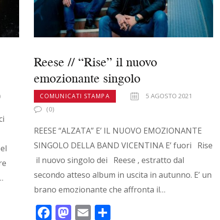
Reese // “Rise” il nuovo
emozionante singolo
)
5 AGOSTO 2021
COMUNICATI STAMPA
(0)
ci
REESE “ALZATA” E’ IL NUOVO EMOZIONANTE
SINGOLO DELLA BAND VICENTINA E’ fuori Rise
el
il nuovo singolo dei Reese , estratto dal
re
secondo atteso album in uscita in autunno. E’ un
…
brano emozionante che affronta il…
F
M
E
C