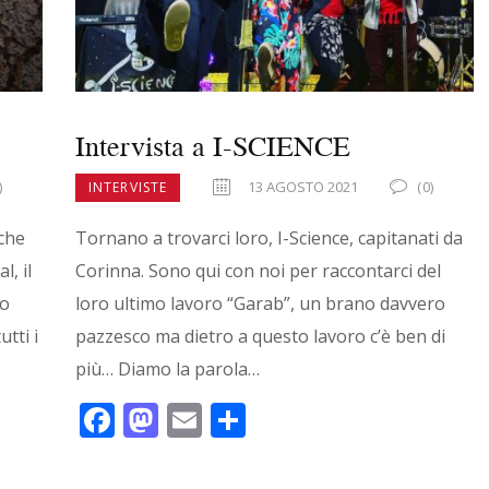
Intervista a I-SCIENCE
)
13 AGOSTO 2021
(0)
INTERVISTE
 che
Tornano a trovarci loro, I-Science, capitanati da
l, il
Corinna. Sono qui con noi per raccontarci del
co
loro ultimo lavoro “Garab”, un brano davvero
tti i
pazzesco ma dietro a questo lavoro c’è ben di
più… Diamo la parola…
F
M
E
C
ac
as
m
o