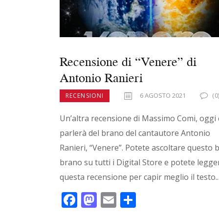
Recensione di “Venere” di
Antonio Ranieri
6 AGOSTO 2021
(0
RECENSIONI
Un’altra recensione di Massimo Comi, oggi 
parlerà del brano del cantautore Antonio
Ranieri, “Venere”. Potete ascoltare questo b
brano su tutti i Digital Store e potete legge
questa recensione per capir meglio il testo.
F
M
E
C
ac
as
m
o