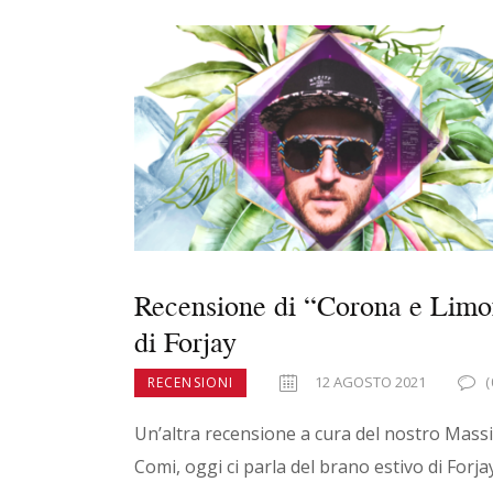
e
to
ai
n
b
d
l
di
o
o
vi
o
n
di
k
Recensione di “Corona e Lim
di Forjay
12 AGOSTO 2021
(
RECENSIONI
Un’altra recensione a cura del nostro Mas
Comi, oggi ci parla del brano estivo di Forja