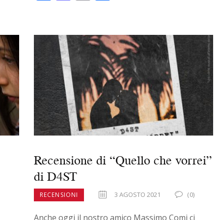
ac
as
m
o
e
to
ai
n
b
d
l
di
o
o
vi
o
n
di
k
Recensione di “Quello che vorrei”
di D4ST
3 AGOSTO 2021
(0)
RECENSIONI
Anche oggi il nostro amico Massimo Comi ci