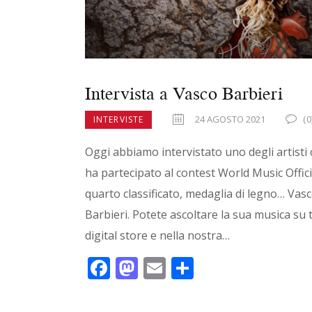
Intervista a Vasco Barbieri
24 AGOSTO 2021
(0
INTERVISTE
Oggi abbiamo intervistato uno degli artisti
ha partecipato al contest World Music Officia
quarto classificato, medaglia di legno… Vas
Barbieri. Potete ascoltare la sua musica su tu
digital store e nella nostra…
F
M
E
C
ac
as
m
o