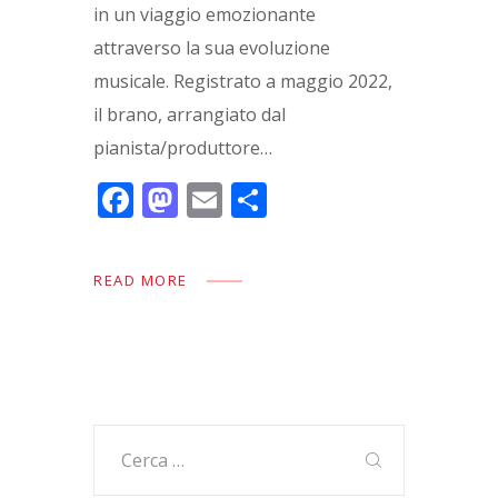
in un viaggio emozionante
attraverso la sua evoluzione
musicale. Registrato a maggio 2022,
il brano, arrangiato dal
pianista/produttore…
F
M
E
C
ac
as
m
o
e
to
ai
n
READ MORE
b
d
l
di
o
o
vi
o
n
di
k
Ricerca
per: