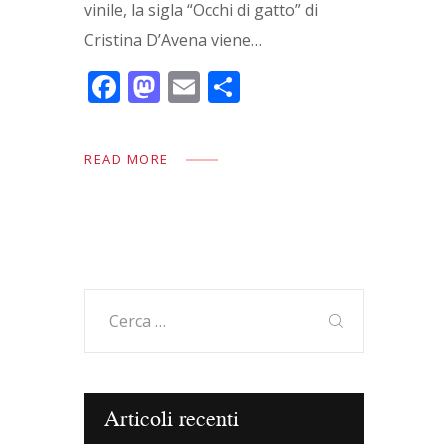
vinile, la sigla “Occhi di gatto” di
Cristina D’Avena viene…
F
M
E
C
ac
as
m
o
e
to
ai
n
READ MORE
b
d
l
di
o
o
vi
o
n
di
k
Ricerca
per:
Articoli recenti