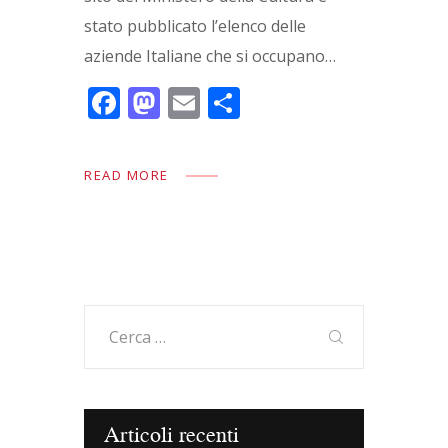
stato pubblicato l’elenco delle
aziende Italiane che si occupano…
F
M
E
C
ac
as
m
o
e
to
ai
n
READ MORE
b
d
l
di
o
o
vi
o
n
di
k
Ricerca
per:
Articoli recenti