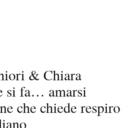
iori & Chiara
 si fa… amarsi
ne che chiede respiro
diano