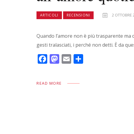
2 OTTOBRE 
ARTICOLI
RECENSIONI
Quando l’amore non è più trasparente ma dive
gesti tralasciati, i perché non detti. È da 
F
M
E
C
ac
as
m
o
e
to
ai
n
READ MORE
b
d
l
di
o
o
vi
o
n
di
k