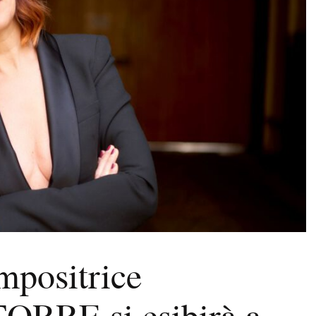
mpositrice
RRE si esibirà a