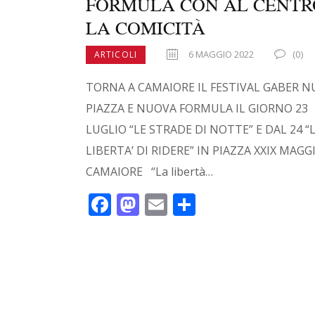
FORMULA CON AL CENTR
LA COMICITÀ
6 MAGGIO 2022
(0)
ARTICOLI
TORNA A CAMAIORE IL FESTIVAL GABER 
PIAZZA E NUOVA FORMULA IL GIORNO 23
LUGLIO “LE STRADE DI NOTTE” E DAL 24 “
LIBERTA’ DI RIDERE” IN PIAZZA XXIX MAGG
CAMAIORE “La libertà…
F
M
E
C
ac
as
m
o
e
to
ai
n
b
d
l
di
o
o
vi