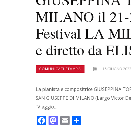
MILANO il 21-2
Festival LA M
e diretto da 
16 GIUGNO 202
COMUNICATI STAMPA
La pianista e compositrice GIUSEPPINA T
SAN GIUSEPPE DI MILANO (Largo Victor De Sa
“Viaggio…
F
M
E
C
ac
as
m
o