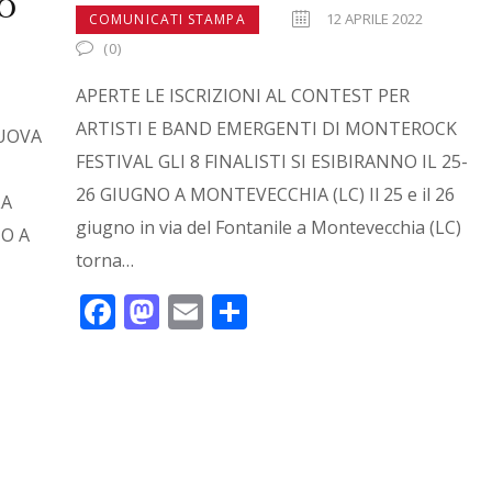
O
12 APRILE 2022
COMUNICATI STAMPA
(0)
APERTE LE ISCRIZIONI AL CONTEST PER
ARTISTI E BAND EMERGENTI DI MONTEROCK
NUOVA
FESTIVAL GLI 8 FINALISTI SI ESIBIRANNO IL 25-
26 GIUGNO A MONTEVECCHIA (LC) Il 25 e il 26
LA
giugno in via del Fontanile a Montevecchia (LC)
IO A
torna…
F
M
E
C
ac
as
m
o
e
to
ai
n
b
d
l
di
o
o
vi
o
n
di