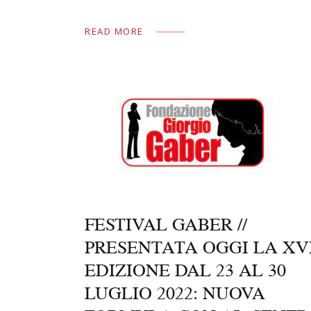
e
to
ai
n
READ MORE
b
d
l
di
o
o
vi
o
n
di
k
FESTIVAL GABER //
PRESENTATA OGGI LA XVI
EDIZIONE DAL 23 AL 30
LUGLIO 2022: NUOVA