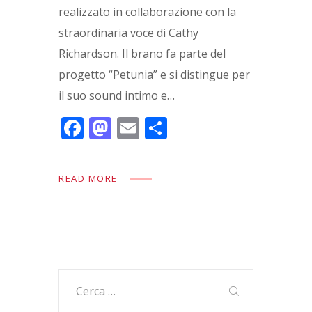
realizzato in collaborazione con la
straordinaria voce di Cathy
Richardson. Il brano fa parte del
progetto “Petunia” e si distingue per
il suo sound intimo e…
F
M
E
C
ac
as
m
o
e
to
ai
n
READ MORE
b
d
l
di
o
o
vi
o
n
di
k
Ricerca
per: