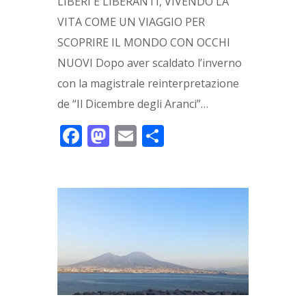
LIBERI E LIBERANTI, VIVENDO LA
VITA COME UN VIAGGIO PER
SCOPRIRE IL MONDO CON OCCHI
NUOVI Dopo aver scaldato l’inverno
con la magistrale reinterpretazione
de “Il Dicembre degli Aranci”…
F
M
E
C
ac
as
m
o
e
to
ai
n
b
d
l
di
o
o
vi
o
n
di
k