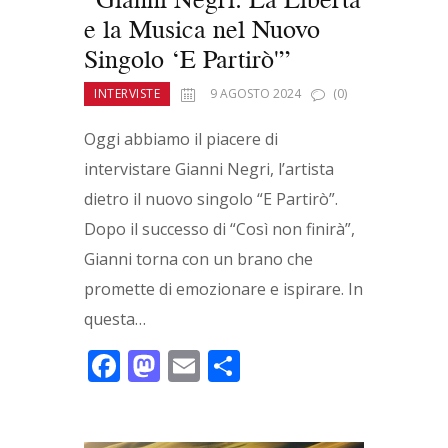
e la Musica nel Nuovo
Singolo ‘E Partirò'”
INTERVISTE
9 AGOSTO 2024
(0)
Oggi abbiamo il piacere di
intervistare Gianni Negri, l’artista
dietro il nuovo singolo “E Partirò”.
Dopo il successo di “Così non finirà”,
Gianni torna con un brano che
promette di emozionare e ispirare. In
questa…
F
M
E
C
ac
as
m
o
e
to
ai
n