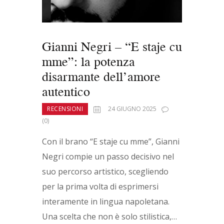
k
Gianni Negri – “E staje cu
mme”: la potenza
disarmante dell’amore
autentico
RECENSIONI
24 GIUGNO 2025
(0)
Con il brano “E staje cu mme”, Gianni
Negri compie un passo decisivo nel
suo percorso artistico, scegliendo
per la prima volta di esprimersi
interamente in lingua napoletana.
Una scelta che non è solo stilistica,…