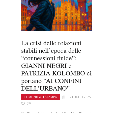
o
o
vi
o
n
di
k
La crisi delle relazioni
stabili nell’epoca delle
“connessioni fluide”:
GIANNI NEGRI e
PATRIZIA KOLOMBO ci
portano “AI CONFINI
DELL’URBANO”
COMUNICATI STAMPA
7 LUGLIO 2025
(0)