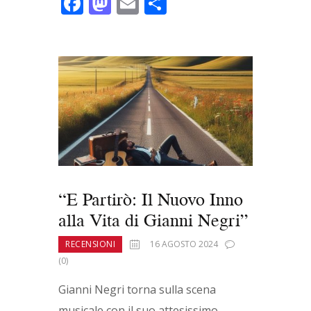
F
M
E
C
ac
as
m
o
e
to
ai
n
b
d
l
di
o
o
vi
o
n
di
k
“E Partirò: Il Nuovo Inno
alla Vita di Gianni Negri”
RECENSIONI
16 AGOSTO 2024
(0)
Gianni Negri torna sulla scena
musicale con il suo attesissimo