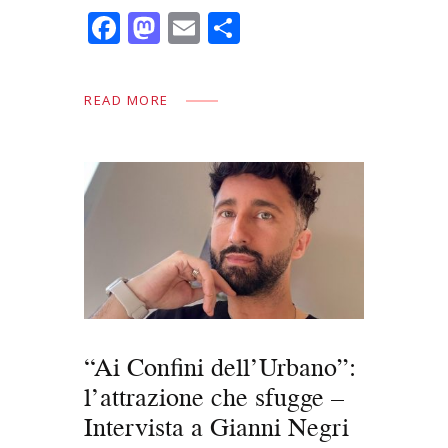
F
M
E
C
ac
as
m
o
e
to
ai
n
READ MORE
b
d
l
di
o
o
vi
o
n
di
k
“Ai Confini dell’Urbano”:
l’attrazione che sfugge –
Intervista a Gianni Negri