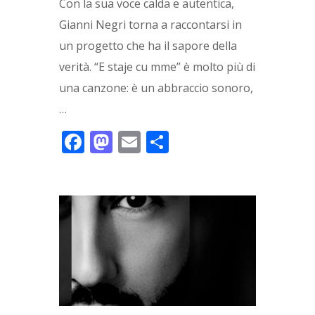
Con la sua voce calda e autentica,
Gianni Negri torna a raccontarsi in
un progetto che ha il sapore della
verità. “E staje cu mme” è molto più di
una canzone: è un abbraccio sonoro,
…
F
M
E
C
ac
as
m
o
e
to
ai
n
b
d
l
di
o
o
vi
o
n
di
k