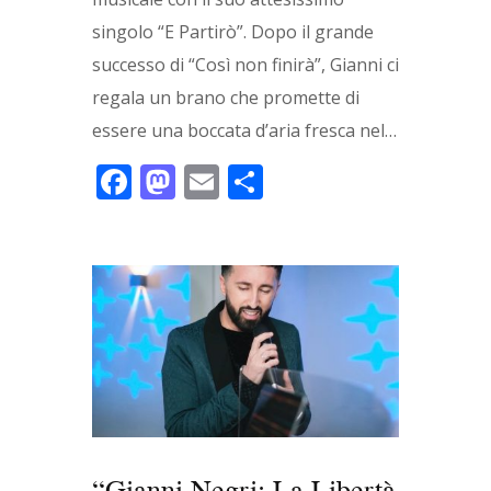
singolo “E Partirò”. Dopo il grande
successo di “Così non finirà”, Gianni ci
regala un brano che promette di
essere una boccata d’aria fresca nel…
F
M
E
C
ac
as
m
o
e
to
ai
n
b
d
l
di
o
o
vi
o
n
di
k
“Gianni Negri: La Libertà