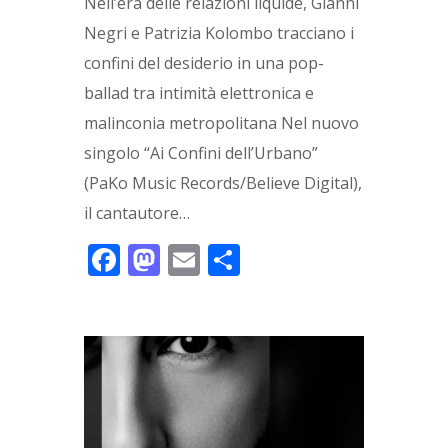
Nell’era delle relazioni liquide, Gianni
Negri e Patrizia Kolombo tracciano i
confini del desiderio in una pop-
ballad tra intimità elettronica e
malinconia metropolitana Nel nuovo
singolo “Ai Confini dell’Urbano”
(PaKo Music Records/Believe Digital),
il cantautore…
F
M
E
C
ac
as
m
o
e
to
ai
n
b
d
l
di
o
o
vi
o
n
di