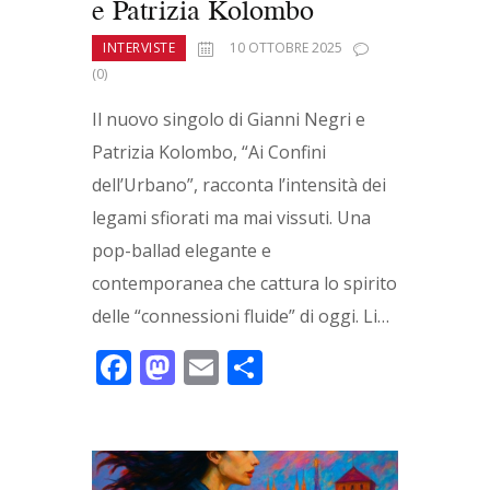
e Patrizia Kolombo
INTERVISTE
10 OTTOBRE 2025
(0)
Il nuovo singolo di Gianni Negri e
Patrizia Kolombo, “Ai Confini
dell’Urbano”, racconta l’intensità dei
legami sfiorati ma mai vissuti. Una
pop-ballad elegante e
contemporanea che cattura lo spirito
delle “connessioni fluide” di oggi. Li…
F
M
E
C
ac
as
m
o
e
to
ai
n
b
d
l
di