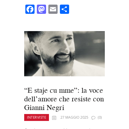
F
M
E
C
ac
as
m
o
e
to
ai
n
b
d
l
di
o
o
vi
o
n
di
k
“E staje cu mme”: la voce
dell’amore che resiste con
Gianni Negri
INTERVISTE
27 MAGGIO 2025
(0)