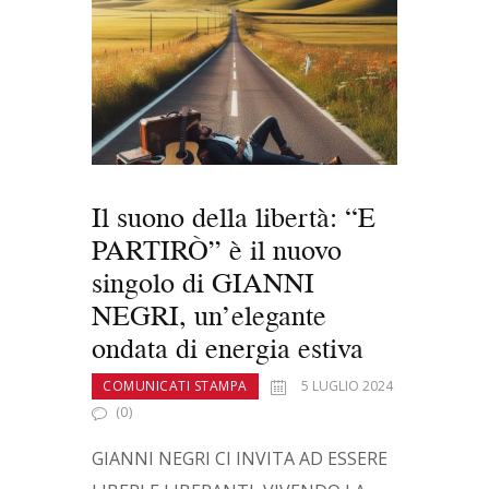
b
d
l
di
o
o
vi
o
n
di
k
Il suono della libertà: “E
PARTIRÒ” è il nuovo
singolo di GIANNI
NEGRI, un’elegante
ondata di energia estiva
COMUNICATI STAMPA
5 LUGLIO 2024
(0)
GIANNI NEGRI CI INVITA AD ESSERE