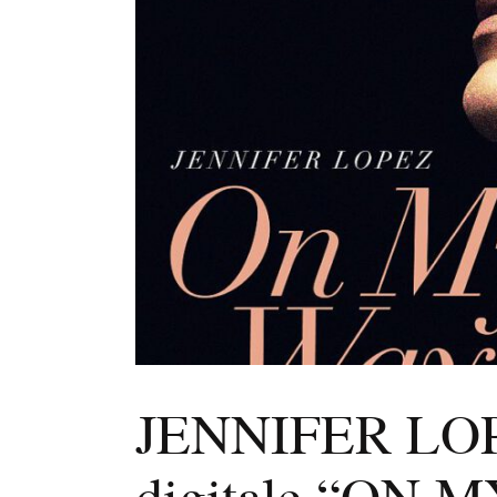
JENNIFER LOPE
digitale “ON M