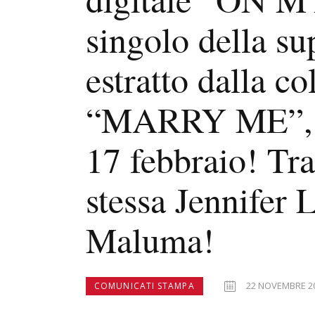
singolo della su
estratto dalla c
“MARRY ME”, in 
17 febbraio! Tra
stessa Jennifer
Maluma!
22 NOVEMBRE 2
COMUNICATI STAMPA