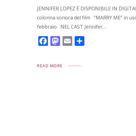
JENNIFER LOPEZ È DISPONIBILE IN DIGITA
colonna sonora del film “MARRY ME” in uscit
febbraio NEL CAST Jennifer…
F
M
E
C
ac
as
m
o
e
to
ai
n
READ MORE
b
d
l
di
o
o
vi
o
n
di
k