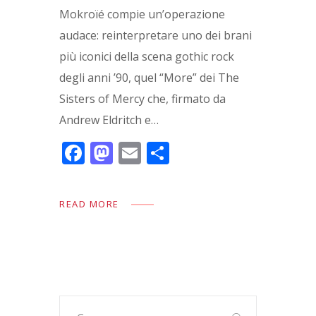
Mokroïé compie un’operazione
audace: reinterpretare uno dei brani
più iconici della scena gothic rock
degli anni ’90, quel “More” dei The
Sisters of Mercy che, firmato da
Andrew Eldritch e…
F
M
E
C
ac
as
m
o
e
to
ai
n
READ MORE
b
d
l
di
o
o
vi
o
n
di
k
Ricerca