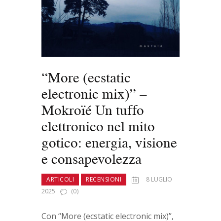
“More (ecstatic
electronic mix)” –
Mokroïé Un tuffo
elettronico nel mito
gotico: energia, visione
e consapevolezza
ARTICOLI
RECENSIONI
8 LUGLIO
2025
(0)
Con “More (ecstatic electronic mix)”,