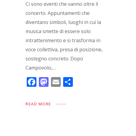
Ci sono eventi che vanno oltre il
concerto. Appuntamenti che
diventano simboli, luoghi in cui la
musica smette di essere solo
intrattenimento e si trasforma in
voce collettiva, presa di posizione,
sostegno concreto. Dopo
Campovolo,…
F
M
E
C
ac
as
m
o
e
to
ai
n
READ MORE
b
d
l
di
o
o
vi
o
n
di