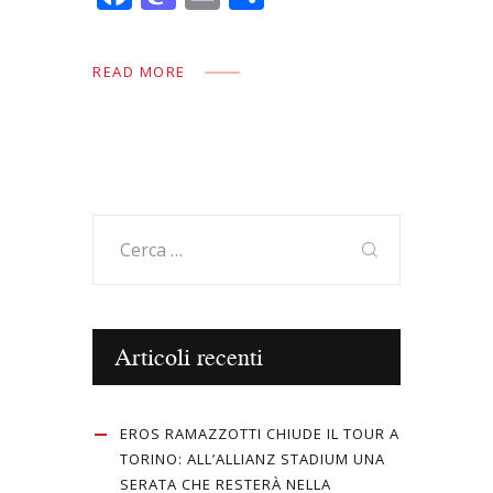
ac
as
m
o
e
to
ai
n
READ MORE
b
d
l
di
o
o
vi
o
n
di
k
Ricerca
per:
Articoli recenti
EROS RAMAZZOTTI CHIUDE IL TOUR A
TORINO: ALL’ALLIANZ STADIUM UNA
SERATA CHE RESTERÀ NELLA