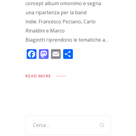
concept album omonimo e segna
una ripartenza per la band
indie. Francesco Picciano, Carlo
Rinaldini e Marco
Biagiotti riprendono le tematiche a…
F
M
E
C
ac
as
m
o
e
to
ai
n
READ MORE
b
d
l
di
o
o
vi
o
n
di
k
Ricerca
per: