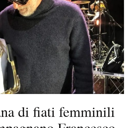
na di fiati femminili
ompagnano Francesco