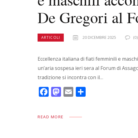
De Gregori al 
20 DICEMBRE 2025
(0)
ARTICOLI
Eccellenza italiana di fiati femminili e ma
un’aria sospesa ieri sera al Forum di Assago
tradizione si incontra con il…
F
M
E
C
ac
as
m
o
e
to
ai
n
READ MORE
b
d
l
di
o
o
vi