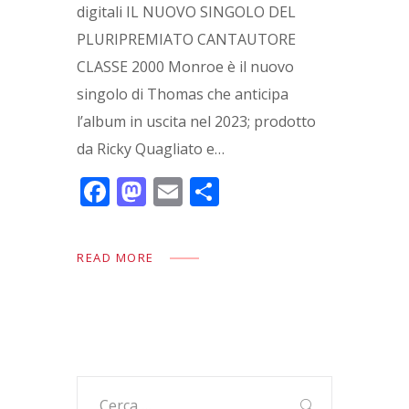
digitali IL NUOVO SINGOLO DEL
PLURIPREMIATO CANTAUTORE
CLASSE 2000 Monroe è il nuovo
singolo di Thomas che anticipa
l’album in uscita nel 2023; prodotto
da Ricky Quagliato e…
F
M
E
C
ac
as
m
o
e
to
ai
n
READ MORE
b
d
l
di
o
o
vi
o
n
di
k
Ricerca