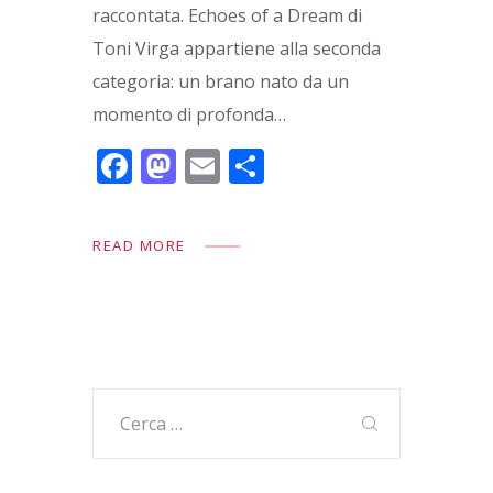
raccontata. Echoes of a Dream di
Toni Virga appartiene alla seconda
categoria: un brano nato da un
momento di profonda…
F
M
E
C
ac
as
m
o
e
to
ai
n
READ MORE
b
d
l
di
o
o
vi
o
n
di
k
Ricerca
per: