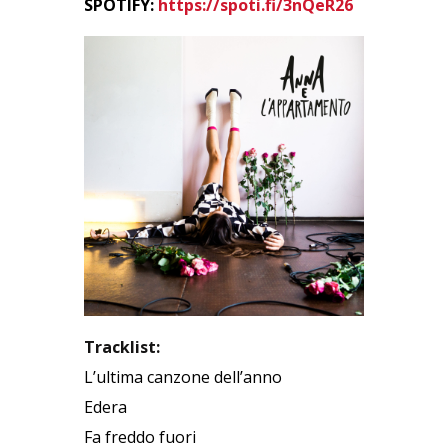
SPOTIFY:
https://spoti.fi/
3nQeR26
Tracklist:
L’ultima canzone dell’anno
Edera
Fa freddo fuori