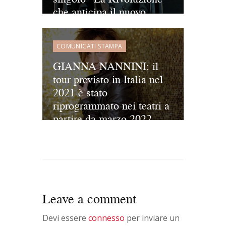
che anticipa il nuovo
album omonimo di inediti!
COMUNICATI STAMPA
GIANNA NANNINI: il
tour previsto in Italia nel
2021 è stato
riprogrammato nei teatri a
partire da marzo 2022.
L’artista tornerà sul palco
con il pianoforte e il
sound design del
musicista tedesco
Christian Lhor.
Leave a comment
Devi essere
connesso
per inviare un