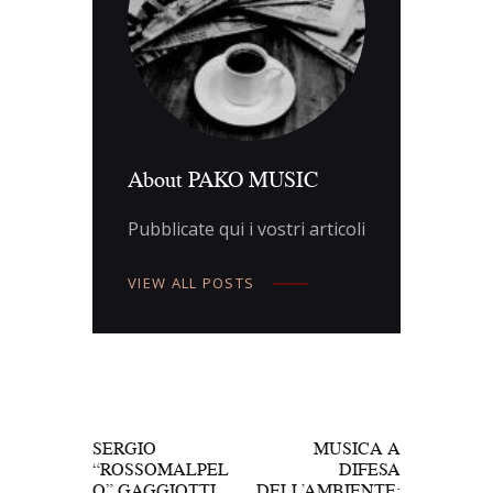
About PAKO MUSIC
Pubblicate qui i vostri articoli
VIEW ALL POSTS
Navigazione
articoli
PREV POST
NEXT POST
SERGIO
MUSICA A
“ROSSOMALPEL
DIFESA
O” GAGGIOTTI
DELL’AMBIENTE: