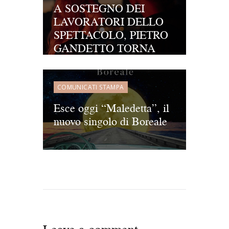
A SOSTEGNO DEI
LAVORATORI DELLO
SPETTACOLO, PIETRO
GANDETTO TORNA
CON “LISBONA”, UNA
HIT BOHÈMIEN DAL
SAPORE
COMUNICATI STAMPA
INTERNAZIONALE
Esce oggi “Maledetta”, il
nuovo singolo di Boreale