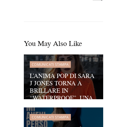
You May Also Like
COMUNICATI STAMPA
L’ANIMA POP DI SARA
J JONES TORNA A
BRILLARE IN
“WATERPROOF”, UNA
VIVACE TRAVERSATA
IN MUSICA PER
COMUNICATI STAMPA
AFFRONTARE LE