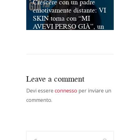
MAREGGIATE DELLA
Crescere con un padre
VITA
emotivamente distante: VI
SKIN torna con “MI
AVEVI PERSO GIÀ”, un
brano che è un pugno allo
stomaco
Leave a comment
Devi essere
connesso
per inviare un
commento.
Ricerca