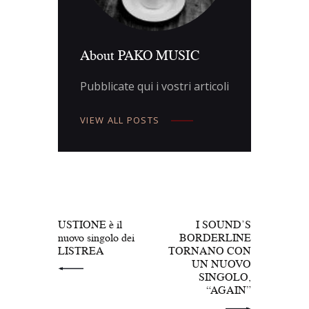
About PAKO MUSIC
Pubblicate qui i vostri articoli
VIEW ALL POSTS
Navigazione
articoli
PREV POST
NEXT POST
USTIONE è il
I SOUND’S
nuovo singolo dei
BORDERLINE
LISTREA
TORNANO CON
UN NUOVO
SINGOLO,
“AGAIN”