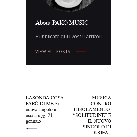
About PAKO MUSIC
Pubblicate qui i vostri articoli
VIEW ALL POSTS
Navigazione
articoli
PREV POST
NEXT POST
LASONDA COSA
MUSICA
FARÒ DI ME è il
CONTRO
nuovo singolo in
L’ISOLAMENTO:
uscita oggi 21
“SOLITUDINE” È
gennaio
IL NUOVO
SINGOLO DI
KRIFAL