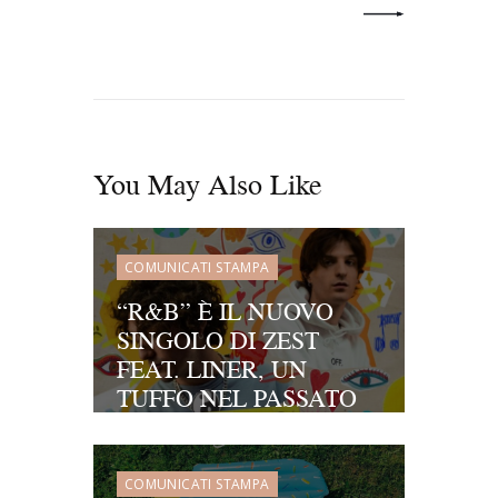
You May Also Like
COMUNICATI STAMPA
“R&B” È IL NUOVO
SINGOLO DI ZEST
FEAT. LINER, UN
TUFFO NEL PASSATO
PER RITROVARE SE
STESSI E LE PROPRIE
INCLINAZIONI
COMUNICATI STAMPA