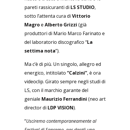
pareti rassicuranti di
LS STUDIO
,
sotto l’attenta cura di
Vittorio
Magro
e
Alberto Grizzi
(già
produttori di Mario Marco Farinato e
del laboratorio discografico “
La
settima nota
”).
Ma c’è di più. Un singolo, allegro ed
energico, intitolato
“Calzini”
, è ora
videoclip. Girato sempre negli studi di
LS, con il marchio garante del
geniale
Maurizio Ferrandini
(neo art
director di
LDP VISION
).
“
Usciremo contemporaneamente al
Festival di Sanremo, per dargli una