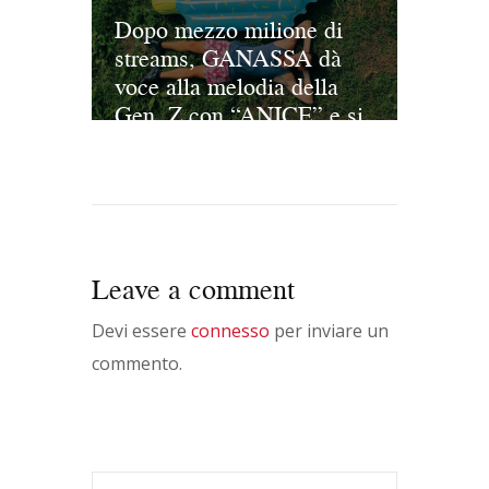
Dopo mezzo milione di
streams, GANASSA dà
voce alla melodia della
Gen. Z con “ANICE” e si
prepara ad incantare l’Arci
Bellezza
Leave a comment
Devi essere
connesso
per inviare un
commento.
Ricerca