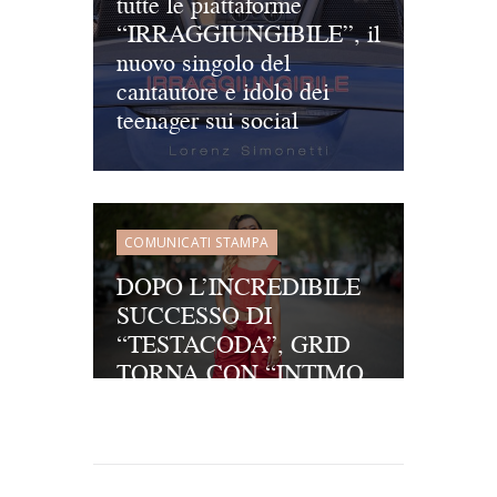
tutte le piattaforme
“IRRAGGIUNGIBILE”, il
nuovo singolo del
cantautore e idolo dei
teenager sui social
COMUNICATI STAMPA
DOPO L’INCREDIBILE
SUCCESSO DI
“TESTACODA”, GRID
TORNA CON “INTIMO
GLAMOUR”, IL SUO
NUOVO SINGOLO