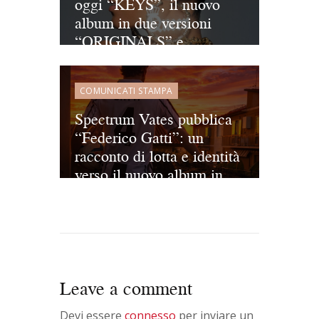
oggi “KEYS”, il nuovo
album in due versioni
“ORIGINALS” e
“UNLOCKED”
COMUNICATI STAMPA
Spectrum Vates pubblica
“Federico Gatti”: un
racconto di lotta e identità
verso il nuovo album in
arrivo a maggio
Leave a comment
Devi essere
connesso
per inviare un