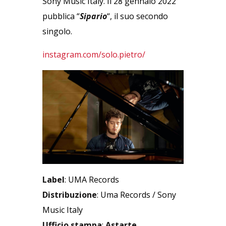
Sony Music Italy. Il 28 gennaio 2022
pubblica “
Sipario
“, il suo secondo
singolo.
instagram.com/solo.pietro/
Label
: UMA Records
Distribuzione
: Uma Records / Sony
Music Italy
Ufficio stampa
:
Astarte