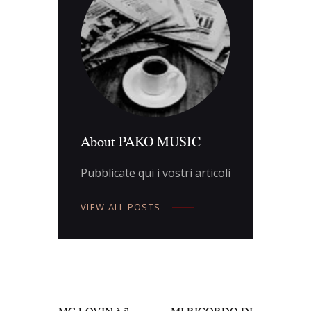
About PAKO MUSIC
Pubblicate qui i vostri articoli
VIEW ALL POSTS
Navigazione
articoli
PREV POST
NEXT POST
MC LOVIN è il
MI RICORDO DI