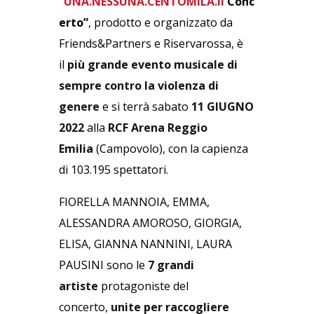
“
UNA.NESSUNA.CENTOMILA.Il
Conc
erto”
, prodotto e organizzato da
Friends&Partners e Riservarossa, è
il
più grande evento musicale di
sempre contro la violenza di
genere
e si terrà sabato
11 GIUGNO
2022
alla
RCF Arena Reggio
Emilia
(Campovolo), con la capienza
di 103.195 spettatori.
FIORELLA MANNOIA, EMMA,
ALESSANDRA AMOROSO, GIORGIA,
ELISA, GIANNA NANNINI, LAURA
PAUSINI sono le
7 grandi
artiste
protagoniste del
concerto,
unite
per raccogliere