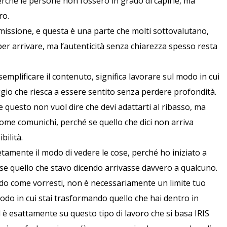
rché le persone non fossero in grado di capirle, ma
ro.
missione, e questa è una parte che molti sottovalutano,
er arrivare, ma l’autenticità senza chiarezza spesso resta
semplificare il contenuto, significa lavorare sul modo in cui
ggio che riesca a essere sentito senza perdere profondità.
 e questo non vuol dire che devi adattarti al ribasso, ma
ome comunichi, perché se quello che dici non arriva
bilità.
mente il modo di vedere le cose, perché ho iniziato a
se quello che stavo dicendo arrivasse davvero a qualcuno.
ndo come vorresti, non è necessariamente un limite tuo
odo in cui stai trasformando quello che hai dentro in
 è esattamente su questo tipo di lavoro che si basa IRIS