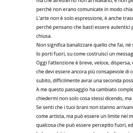
ma che all’esterno non arrivavano, e non pe
perché non erano comunicate in modo chia
L’arte non è solo espressione, è anche tras
perché pensano che basti essere autentici p
chiusa.
Non significa banalizzare quello che fai, né 
lo porti fuori, su come costruisci un messa
Oggi l’attenzione è breve, veloce, dispersa,
che devi essere ancora più consapevole di c
subito, difficilmente avrai una seconda possi
A me questo passaggio ha cambiato completa
chiedermi non solo cosa stessi dicendo, ma 
Se senti che i tuoi brani non stanno arriva
come artista, ma può essere un limite nel m
qualcosa che può essere percepito fuori, ed