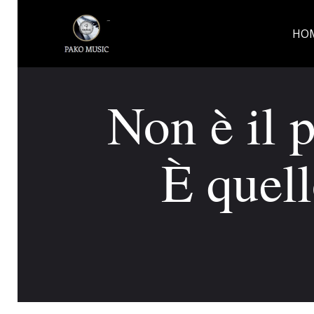
HO
Non è il 
È quell