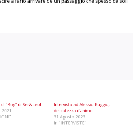
scire a farlo arrivare c’è un passaggio che spesso da soli
di “Bug” di Ser&Leot
Intervista ad Alessio Ruggio,
o 2021
delicatezza d’animo
IONI"
31 Agosto 2023
In "INTERVISTE"