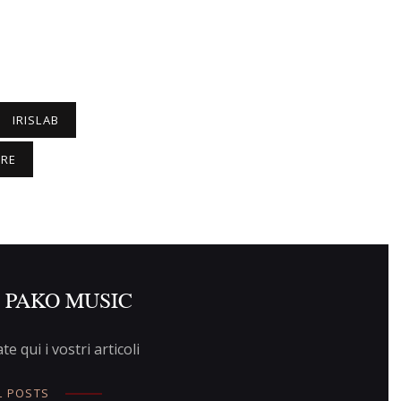
IRISLAB
RE
t PAKO MUSIC
te qui i vostri articoli
L POSTS