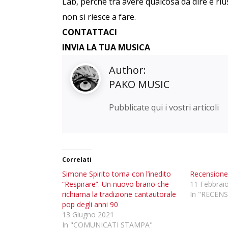
Lab, perché tra avere qualcosa da dire e riu
non si riesce a fare.
CONTATTACI
INVIA LA TUA MUSICA
Author:
PAKO MUSIC
Pubblicate qui i vostri articoli
Correlati
Simone Spirito torna con l’inedito
Recensione 
“Respirare”. Un nuovo brano che
11 Febbrai
richiama la tradizione cantautorale
In "RECENS
pop degli anni 90
13 Giugno 2021
In "COMUNICATI STAMPA"