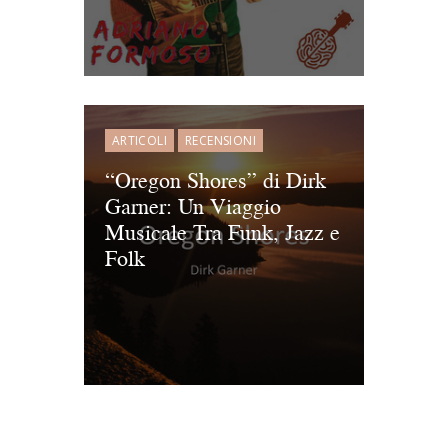
ARTICOLI
RECENSIONI
“Oregon Shores” di Dirk
Garner: Un Viaggio
Musicale Tra Funk, Jazz e
Folk