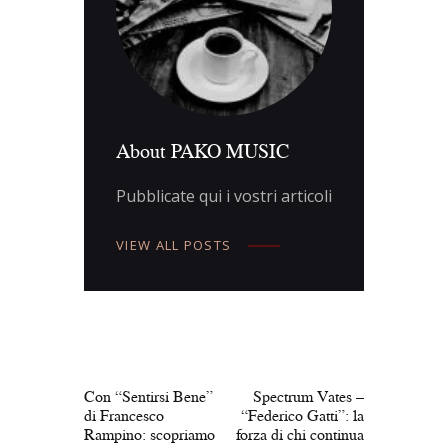
About PAKO MUSIC
Pubblicate qui i vostri articoli
VIEW ALL POSTS
Navigazione
articoli
PREV POST
NEXT POST
Con “Sentirsi Bene”
Spectrum Vates –
di Francesco
“Federico Gatti”: la
Rampino: scopriamo
forza di chi continua