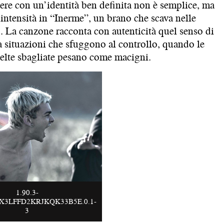
re con un’identità ben definita non è semplice, ma
intensità in “Inerme”, un brano che scava nelle
 La canzone racconta con autenticità quel senso di
 a situazioni che sfuggono al controllo, quando le
celte sbagliate pesano come macigni.
1.90.3-
3LFFD2KRJKQK33B5E.0.1-
3