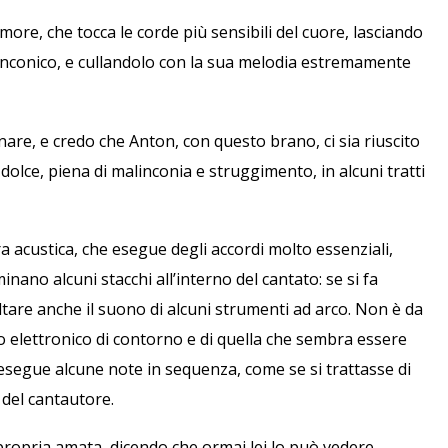
e, che tocca le corde più sensibili del cuore, lasciando
nconico, e cullandolo con la sua melodia estremamente
nare, e credo che Anton, con questo brano, ci sia riuscito
a, dolce, piena di malinconia e struggimento, in alcuni tratti
ra acustica, che esegue degli accordi molto essenziali,
ano alcuni stacchi all’interno del cantato: se si fa
ltare anche il suono di alcuni strumenti ad arco. Non è da
to elettronico di contorno e di quella che sembra essere
e esegue alcune note in sequenza, come se si trattasse di
 del cantautore.
a propria amata, dicendo che ormai lei lo può vedere