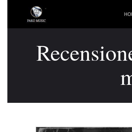
HO
Recensione
m