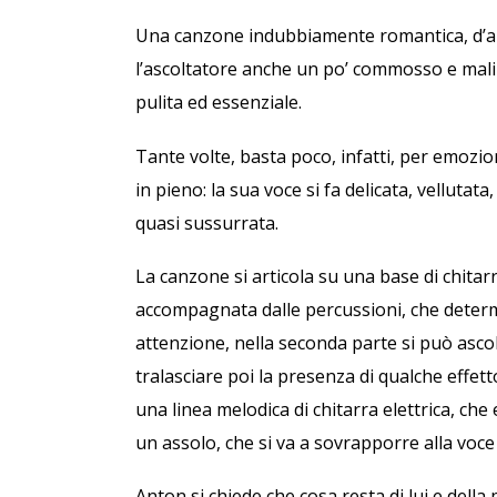
Una canzone indubbiamente romantica, d’amor
l’ascoltatore anche un po’ commosso e mali
pulita ed essenziale.
Tante volte, basta poco, infatti, per emozio
in pieno: la sua voce si fa delicata, vellutat
quasi sussurrata.
La canzone si articola su una base di chitar
accompagnata dalle percussioni, che determin
attenzione, nella seconda parte si può asco
tralasciare poi la presenza di qualche effet
una linea melodica di chitarra elettrica, ch
un assolo, che si va a sovrapporre alla voce
Anton si chiede che cosa resta di lui e dell