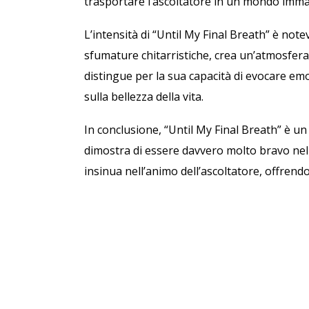
trasportare l’ascoltatore in un mondo imma
L’intensità di “Until My Final Breath” è note
sfumature chitarristiche, crea un’atmosfer
distingue per la sua capacità di evocare emo
sulla bellezza della vita.
In conclusione, “Until My Final Breath” è 
dimostra di essere davvero molto bravo nell
insinua nell’animo dell’ascoltatore, offren