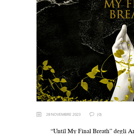
28 NOVEMBRE 2023
(0)
“Until My Final Breath” degli A