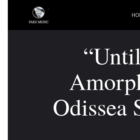
HO
“Unti
Amorph
Odissea 