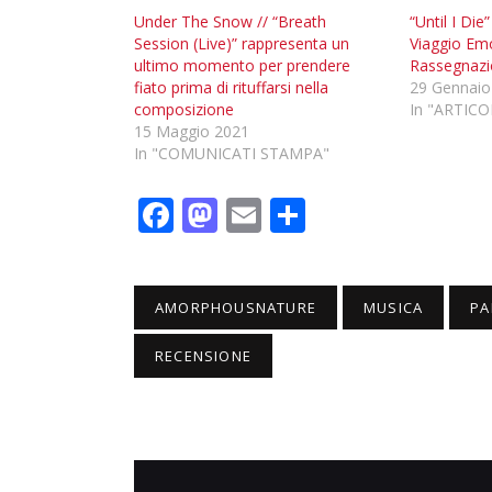
Under The Snow // “Breath
“Until I Die
Session (Live)” rappresenta un
Viaggio Emo
ultimo momento per prendere
Rassegnaz
fiato prima di rituffarsi nella
29 Gennaio
composizione
In "ARTICO
15 Maggio 2021
In "COMUNICATI STAMPA"
F
M
E
C
ac
as
m
o
e
to
ai
n
b
d
l
di
AMORPHOUSNATURE
MUSICA
PA
o
o
vi
RECENSIONE
o
n
di
k