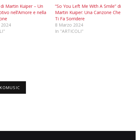
” di Martin Kuiper – Un
“So You Left Me With A Smile” di
tivo nell’Amore e nella
Martin Kuiper: Una Canzone Che
ione
Ti Fa Sorridere
 2024
8 Marzo 2024
LI"
In "ARTICOLI"
KOMUSIC