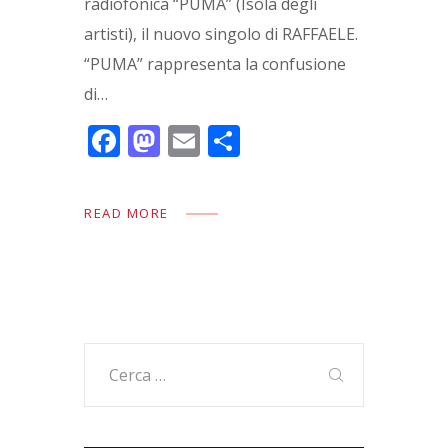
radiofonica “PUMA” (Isola degli
artisti), il nuovo singolo di RAFFAELE.
“PUMA” rappresenta la confusione
di…
F
M
E
C
ac
as
m
o
e
to
ai
n
READ MORE
b
d
l
di
o
o
vi
o
n
di
k
Ricerca
per: