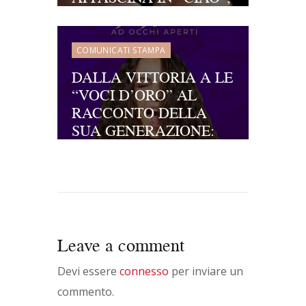
IL SUO SINGOLO
D’ESORDIO
COMUNICATI STAMPA
DALLA VITTORIA A LE
“VOCI D’ORO” AL
RACCONTO DELLA
SUA GENERAZIONE:
NINFEA TORNA CON
“AD OCCHI APERTI”, IL
SUO NUOVO SINGOLO
Leave a comment
Devi essere
connesso
per inviare un
commento.