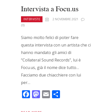
Intervista a Focu.us
INTERVISTE
2 NOVEMBRE 2021
(0)
Siamo molto felici di poter fare
questa intervista con un artista che ci
hanno mandato gli amici di
“Collateral Sound Records”, lui è
Focu.us, già il nome dice tutto…
Facciamo due chiacchiere con lui
per…
F
M
E
C
ac
as
m
o
e
to
ai
n