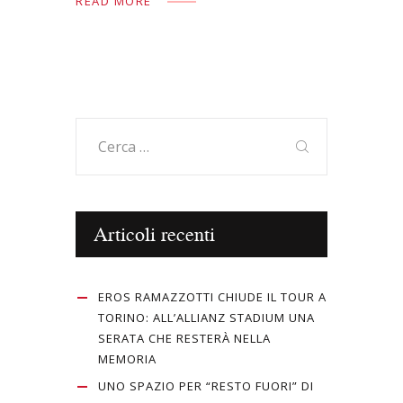
READ MORE
b
d
l
di
o
o
vi
o
n
di
k
Ricerca
per:
Articoli recenti
EROS RAMAZZOTTI CHIUDE IL TOUR A
TORINO: ALL’ALLIANZ STADIUM UNA
SERATA CHE RESTERÀ NELLA
MEMORIA
UNO SPAZIO PER “RESTO FUORI” DI