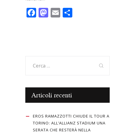
F
M
E
C
ac
as
m
o
e
to
ai
n
b
d
l
di
o
o
vi
o
n
di
Ricerca
k
per:
Articoli recenti
EROS RAMAZZOTTI CHIUDE IL TOUR A
TORINO: ALL’ALLIANZ STADIUM UNA
SERATA CHE RESTERÀ NELLA