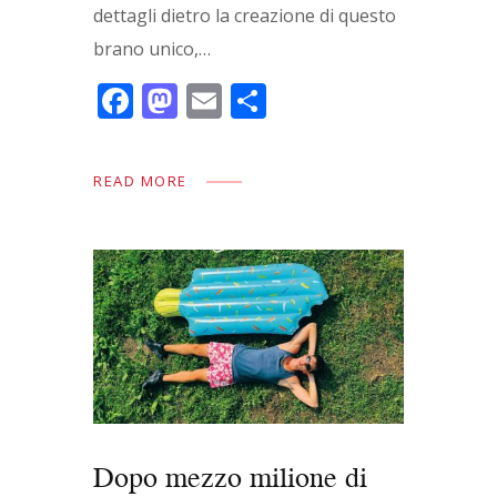
dettagli dietro la creazione di questo
brano unico,…
F
M
E
C
ac
as
m
o
e
to
ai
n
READ MORE
b
d
l
di
o
o
vi
o
n
di
k
Dopo mezzo milione di