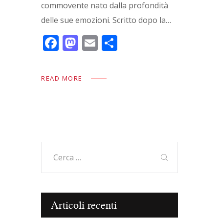
commovente nato dalla profondità
delle sue emozioni. Scritto dopo la…
F
M
E
C
ac
as
m
o
e
to
ai
n
READ MORE
b
d
l
di
o
o
vi
o
n
di
k
Ricerca
per:
Articoli recenti