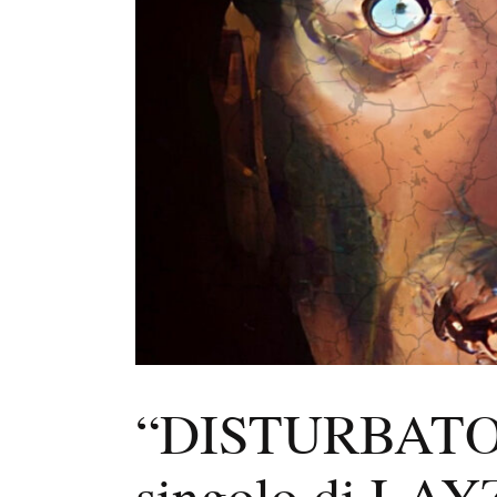
“DISTURBATO”,
singolo di LAY