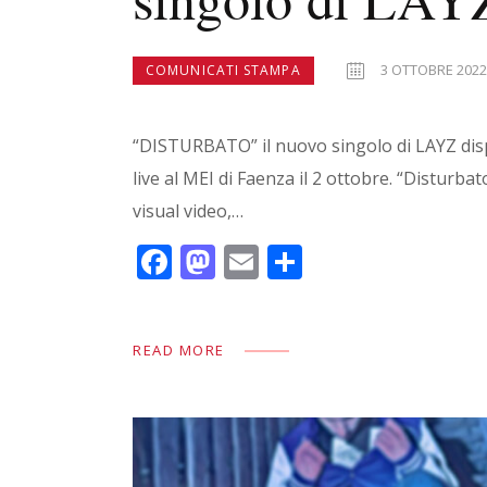
3 OTTOBRE 202
COMUNICATI STAMPA
“DISTURBATO” il nuovo singolo di LAYZ disp
live al MEI di Faenza il 2 ottobre. “Disturb
visual video,…
F
M
E
C
ac
as
m
o
e
to
ai
n
READ MORE
b
d
l
di
o
o
vi
o
n
di
k