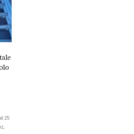
tale
olo
n
al 25
yz,