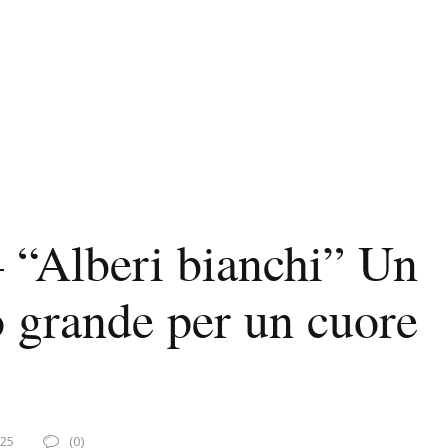
 “Alberi bianchi” Un
o grande per un cuore
025
(0)