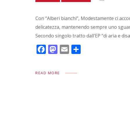
Con “Alberi bianchi”, Modestamente ci accom
delicatezza, mantenendo sempre uno sguardo
Secondo singolo tratto dall’EP “di aria e di
F
M
E
C
ac
as
m
o
e
to
ai
n
READ MORE
b
d
l
di
o
o
vi
o
n
di
k