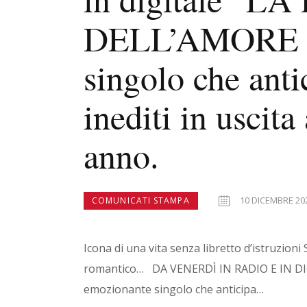
DELL’AMORE E
singolo che anti
inediti in uscit
anno.
10 DICEMBRE 20
COMUNICATI STAMPA
Icona di una vita senza libretto d’istruzion
romantico… DA VENERDÌ IN RADIO E IN D
emozionante singolo che anticipa…