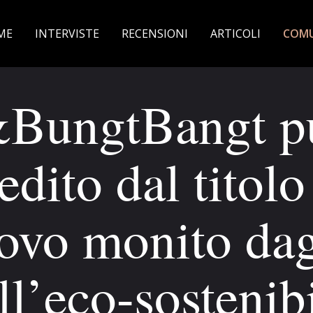
ME
INTERVISTE
RECENSIONI
ARTICOLI
COMU
BungtBangt pub
edito dal titolo
vo monito dagli
ell’eco-sostenibi