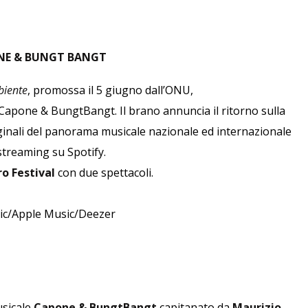
NE & BUNGT BANGT
biente
, promossa il 5 giugno dall’ONU,
i Capone & BungtBangt. Il brano annuncia il ritorno sulla
iginali del panorama musicale nazionale ed internazionale
streaming su Spotify.
o Festival
con due spettacoli.
sic/Apple Music/Deezer
usicale
Capone & BungtBangt
capitanato da
Maurizio