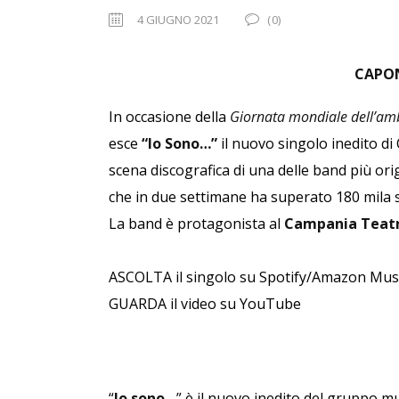
4 GIUGNO 2021
(0)
CAPO
In occasione della
Giornata mondiale dell’am
esce
“Io Sono…”
il nuovo singolo inedito d
scena discografica di una delle band più or
che in due settimane ha superato 180 mila 
La band è protagonista al
Campania Teatr
ASCOLTA
il singolo su Spotify/Amazon Mu
GUARDA il video su
YouTube
“
Io sono…
” è il nuovo inedito del gruppo m