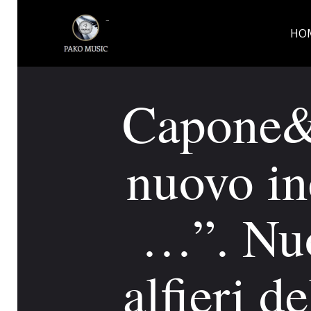
HO
Capone&
nuovo in
…”. Nuo
alfieri d