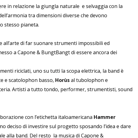
re in relazione la giungla naturale e selvaggia con la
 dell’armonia tra dimensioni diverse che devono
lo stesso pianeta.
ce all’arte di far suonare strumenti impossibili ed
ermesso a Capone & BungtBangt di essere ancora dei
nti riciclati, uno su tutti la scopa elettrica, la band è
te e scatolophon basso,
Horùs
al tubolophon e
teria. Artisti a tutto tondo, performer, strumentisti, sound
laborazione con l’etichetta italoamericana
Hammer
no deciso di investire sul progetto sposando l’idea e dare
le alla band. Del resto
la musica di Capone &