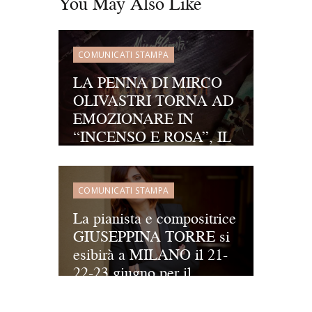
You May Also Like
COMUNICATI STAMPA
LA PENNA DI MIRCO
OLIVASTRI TORNA AD
EMOZIONARE IN
“INCENSO E ROSA”, IL
SUO NUOVO SINGOLO
CHE AFFRONTA LA
DELICATA TEMATICA
COMUNICATI STAMPA
DELLA PERDITA
La pianista e compositrice
GIUSEPPINA TORRE si
esibirà a MILANO il 21-
22-23 giugno per il
Festival LA
MILANESIANA, ideato e