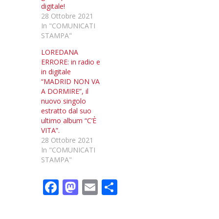
digitale!
28 Ottobre 2021
In "COMUNICATI
STAMPA"
LOREDANA
ERRORE: in radio e
in digitale
“MADRID NON VA
A DORMIRE”, il
nuovo singolo
estratto dal suo
ultimo album “C’È
VITA”.
28 Ottobre 2021
In "COMUNICATI
STAMPA"
F
M
E
C
ac
as
m
o
e
to
ai
n