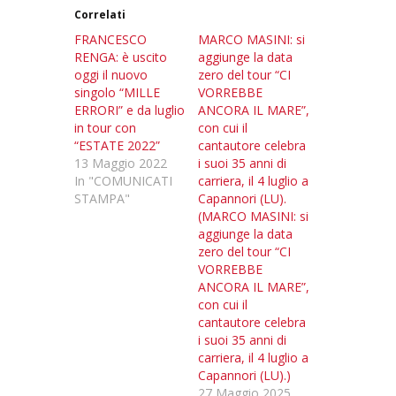
Correlati
FRANCESCO
MARCO MASINI: si
RENGA: è uscito
aggiunge la data
oggi il nuovo
zero del tour “CI
singolo “MILLE
VORREBBE
ERRORI” e da luglio
ANCORA IL MARE”,
in tour con
con cui il
“ESTATE 2022”
cantautore celebra
13 Maggio 2022
i suoi 35 anni di
In "COMUNICATI
carriera, il 4 luglio a
STAMPA"
Capannori (LU).
(MARCO MASINI: si
aggiunge la data
zero del tour “CI
VORREBBE
ANCORA IL MARE”,
con cui il
cantautore celebra
i suoi 35 anni di
carriera, il 4 luglio a
Capannori (LU).)
27 Maggio 2025