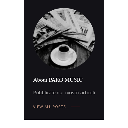
About PAKO MUSIC
Pubblicate qui i vostri articoli
VIEW ALL POSTS
Navigazione