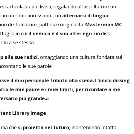
 si articola su più livelli, regalando all’ascoltatore un
no in un ritmo incessante, un
alternarsi di lingua
rano di sfumature, pathos e originalità.
Masterman MC
taglia in cui
il nemico è il suo alter ego
: un diss
solo a se stesso.
op alle sue radici
, omaggiando una cultura fondata sul
raccontano le sue parole:
se il mio personale tributo alla scena. L’unico dissing
tro le mie paure e i miei limiti, per ricordare a me
versario più grande.»
, ma che
si proietta nel futuro
, mantenendo intatta