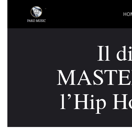
HO
Il d
MASTER
l’Hip Ho