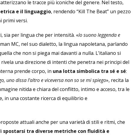
atterizzano le tracce più iconiche del genere. Nel testo,
metrica e il linguaggio
, rendendo “Kill The Beat” un pezzo
i primi versi.
i, sia per lingua che per intensità. «
Io suono leggenda e
man MC, nel suo dialetto, la lingua napoletana, parlando
quella che non si piega mai davanti a nulla. L’italiano si
 rivela una direzione di intenti che penetra nei principi del
 interna prende corpo, in
una lotta simbolica tra sé e sé
:
o, uno dissa l’altro e viceversa non so se mi spiego
», recita la
magine nitida e chiara del conflitto, intimo e acceso, tra le
, in una costante ricerca di equilibrio e
roposte attuali anche per una varietà di stili e ritmi, che
di
spostarsi tra diverse metriche con fluidità e