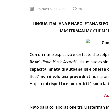
25 NOVEMBRE 2024
(0)
LINGUA ITALIANA E NAPOLETANA SI FOND
MASTERMAN MC CHE METT
Con un ritmo esplosivo e un testo che colpi
Beat
” (
PaKo Music Records
), il suo nuovo si
capacità innata di autoanalisi e onestà
c
Beat”
non è solo una prova di stile
, ma un
Hop in cui
rispetto e autenticità sono la 
As
Nato dalla collaborazione tra Masterman MC,