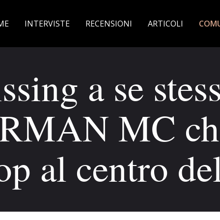
ME
INTERVISTE
RECENSIONI
ARTICOLI
COMU
issing a se stes
MAN MC che 
p al centro de