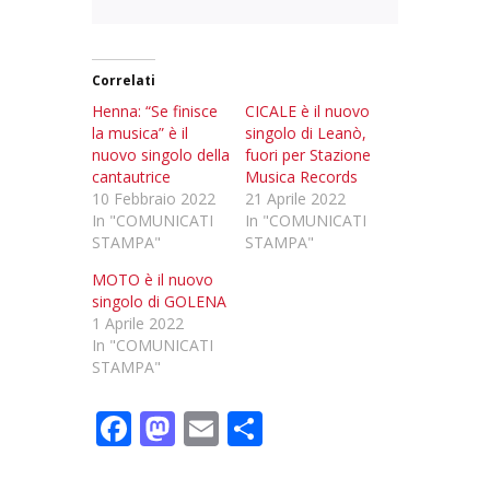
Correlati
Henna: “Se finisce
CICALE è il nuovo
la musica” è il
singolo di Leanò,
nuovo singolo della
fuori per Stazione
cantautrice
Musica Records
10 Febbraio 2022
21 Aprile 2022
In "COMUNICATI
In "COMUNICATI
STAMPA"
STAMPA"
MOTO è il nuovo
singolo di GOLENA
1 Aprile 2022
In "COMUNICATI
STAMPA"
F
M
E
C
ac
as
m
o