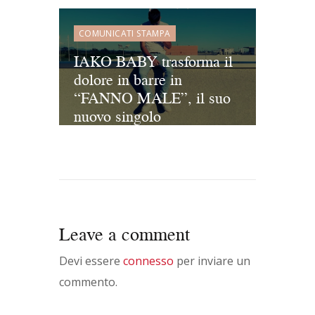
GLOBALE IN 4 LEG, A
GIUGNO 2026
COMUNICATI STAMPA
L’ATTESISSIMO
IAKO BABY trasforma il
RITORNO NEGLI STADI
dolore in barre in
ITALIANI (EROS
“FANNO MALE”, il suo
RAMAZZOTTI
nuovo singolo
ANNUNCIA “UNA
STORIA IMPORTANTE
WORLD TOUR”: IL
NUOVO VIAGGIO
GLOBALE IN 4 TAPPE,
A GIUGNO 2026
L’ATTESISSIMO
Leave a comment
RITORNO NEGLI STADI
Devi essere
connesso
per inviare un
ITALIANI)
commento.