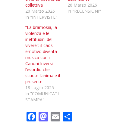
collettiva
26 Marzo 2026
20 Marzo 2026
In "RECENSIONI"
In "INTERVISTE"
“La bramosia, la
violenza e le
inettitudini del
vivere”: il caos
emotivo diventa
musica con i
Canoni Inversi:
l’esordio che
scuote l’anima e il
presente
18 Luglio 2025
In "COMUNICATI
STAMPA"
F
M
E
C
ac
as
m
o