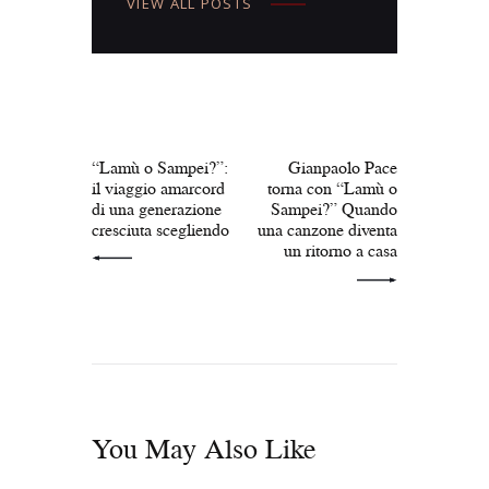
VIEW ALL POSTS
Navigazione
articoli
PREV POST
NEXT POST
“Lamù o Sampei?”:
Gianpaolo Pace
il viaggio amarcord
torna con “Lamù o
di una generazione
Sampei?” Quando
cresciuta scegliendo
una canzone diventa
un ritorno a casa
You May Also Like