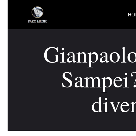
HO
Gianpaolo
Sampei?
dive