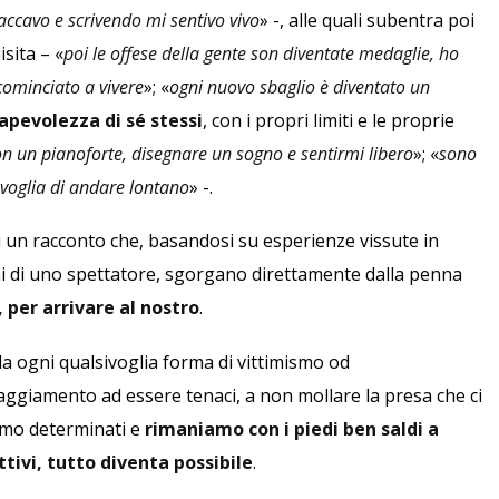
accavo e scrivendo mi sentivo vivo
» -, alle quali subentra poi
sita – «
poi le offese della gente son diventate medaglie, ho
cominciato a vivere
»; «
ogni nuovo sbaglio è diventato un
apevolezza di sé stessi
, con i propri limiti e le proprie
on un pianoforte, disegnare un sogno e sentirmi libero
»; «
sono
voglia di andare lontano
» -.
di un racconto che, basandosi su esperienze vissute in
i di uno spettatore, sgorgano direttamente dalla penna
 per arrivare al nostro
.
a ogni qualsivoglia forma di vittimismo od
aggiamento ad essere tenaci, a non mollare la presa che ci
mo determinati e
rimaniamo con i piedi ben saldi a
ttivi, tutto diventa possibile
.