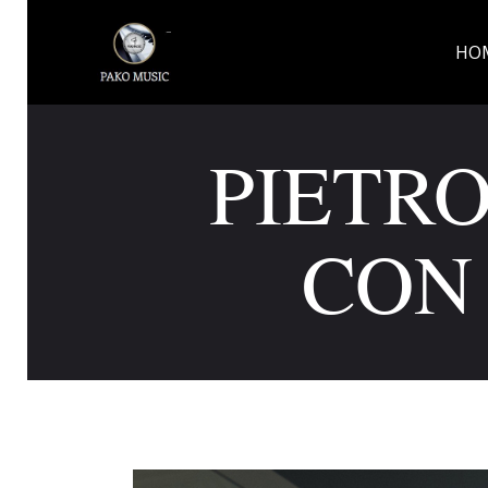
HO
PIETR
CON