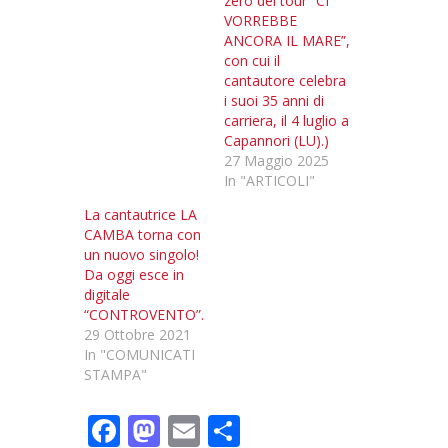
zero del tour “CI
VORREBBE
ANCORA IL MARE”,
con cui il
cantautore celebra
i suoi 35 anni di
carriera, il 4 luglio a
Capannori (LU).)
27 Maggio 2025
In "ARTICOLI"
La cantautrice LA
CAMBA torna con
un nuovo singolo!
Da oggi esce in
digitale
“CONTROVENTO”.
29 Ottobre 2021
In "COMUNICATI
STAMPA"
F
M
E
C