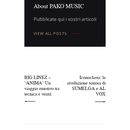
About PAKO MUSIC
Pubblicate qui i vostri articoli
VIEW ALL POSTS
Navigazione
articoli
PREV POST
NEXT POST
BIG LINEZ –
Iconoclasta: la
“ANIMA” Un
rivoluzione sonora di
viaggio emotivo tra
SÜMELGA e AL
tecnica e verità
VOX