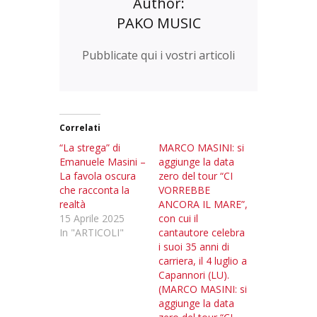
Author:
PAKO MUSIC
Pubblicate qui i vostri articoli
Correlati
“La strega” di
MARCO MASINI: si
Emanuele Masini –
aggiunge la data
La favola oscura
zero del tour “CI
che racconta la
VORREBBE
realtà
ANCORA IL MARE”,
15 Aprile 2025
con cui il
In "ARTICOLI"
cantautore celebra
i suoi 35 anni di
carriera, il 4 luglio a
Capannori (LU).
(MARCO MASINI: si
aggiunge la data