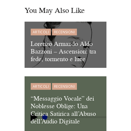
You May Also Like
ARTICOLI
RECENSIONI
Lorenzo Armando Aldo
Bazzoni – Ascension: tra
fede, tormento e luce
ARTICOLI
RECENSIONI
“Messaggio Vocale” dei
Noblesse Oblige: Una
Critica Satirica all’Abuso
dell’Audio Digitale