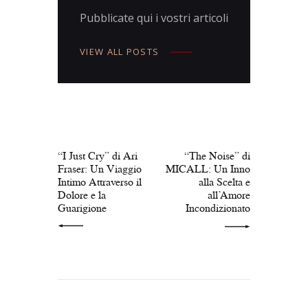
Pubblicate qui i vostri articoli
VIEW ALL POSTS
Navigazione
articoli
PREV POST
NEXT POST
“I Just Cry” di Ari
“The Noise” di
Fraser: Un Viaggio
MICALL: Un Inno
Intimo Attraverso il
alla Scelta e
Dolore e la
all’Amore
Guarigione
Incondizionato