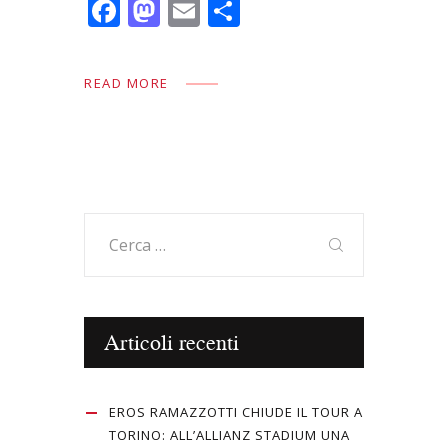
F
M
E
C
ac
as
m
o
e
to
ai
n
READ MORE
b
d
l
di
o
o
vi
o
n
di
k
Ricerca
per:
Articoli recenti
EROS RAMAZZOTTI CHIUDE IL TOUR A
TORINO: ALL’ALLIANZ STADIUM UNA