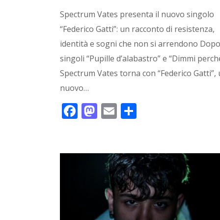
Spectrum Vates presenta il nuovo singolo
“Federico Gatti”: un racconto di resistenza,
identità e sogni che non si arrendono Dopo
singoli “Pupille d’alabastro” e “Dimmi perch
Spectrum Vates torna con “Federico Gatti”,
nuovo…
F
M
E
C
ac
as
m
o
e
to
ai
n
b
d
l
di
o
o
vi
o
n
di
k