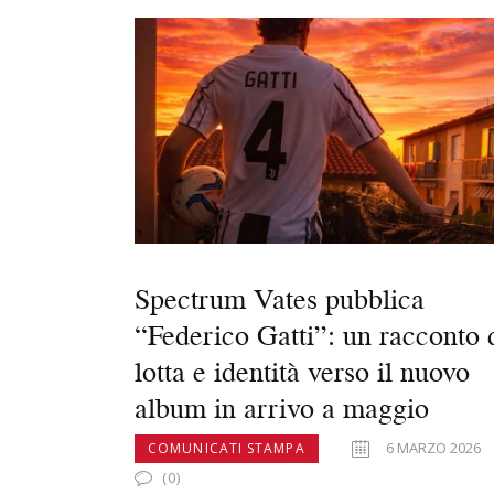
o
o
vi
o
n
di
k
Spectrum Vates pubblica
“Federico Gatti”: un racconto 
lotta e identità verso il nuovo
album in arrivo a maggio
6 MARZO 2026
COMUNICATI STAMPA
(0)