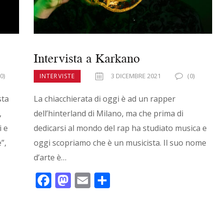
Intervista a Karkano
(0)
3 DICEMBRE 2021
(0)
INTERVISTE
sta
La chiacchierata di oggi è ad un rapper
,
dell’hinterland di Milano, ma che prima di
i e
dedicarsi al mondo del rap ha studiato musica e
”,
oggi scopriamo che è un musicista. Il suo nome
d’arte è…
F
M
E
C
ac
as
m
o
e
to
ai
n