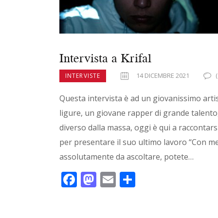
Intervista a Krifal
14 DICEMBRE 2021
INTERVISTE
Questa intervista è ad un giovanissimo arti
ligure, un giovane rapper di grande talento
diverso dalla massa, oggi è qui a raccontars
per presentare il suo ultimo lavoro “Con me
assolutamente da ascoltare, potete…
F
M
E
C
ac
as
m
o
e
to
ai
n