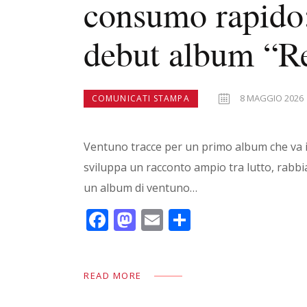
consumo rapido:
debut album “Re
8 MAGGIO 2026
COMUNICATI STAMPA
Ventuno tracce per un primo album che va i
sviluppa un racconto ampio tra lutto, rabbia,
un album di ventuno…
F
M
E
C
ac
as
m
o
e
to
ai
n
READ MORE
b
d
l
di