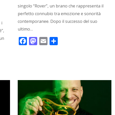
singolo “Rover”, un brano che rappresenta il
perfetto connubio tra emozione e sonorità
contemporanee. Dopo il successo del suo
 i
ultimo…
é”,
 un
F
M
E
C
ac
as
m
o
e
to
ai
n
b
d
l
di
o
o
vi
o
n
di
k